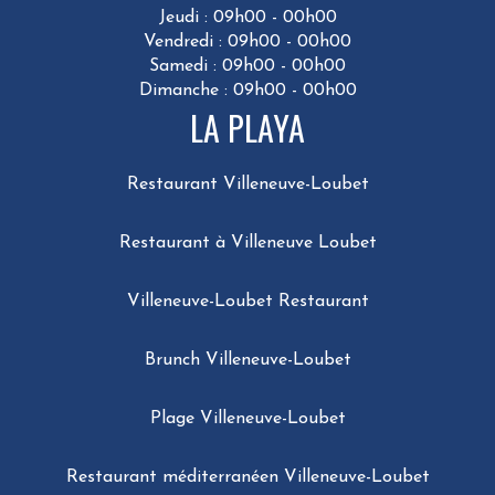
Jeudi : 09h00 - 00h00
Vendredi : 09h00 - 00h00
Samedi : 09h00 - 00h00
Dimanche : 09h00 - 00h00
LA PLAYA
Restaurant Villeneuve-Loubet
Restaurant à Villeneuve Loubet
Villeneuve-Loubet Restaurant
Brunch Villeneuve-Loubet
Plage Villeneuve-Loubet
Restaurant méditerranéen Villeneuve-Loubet