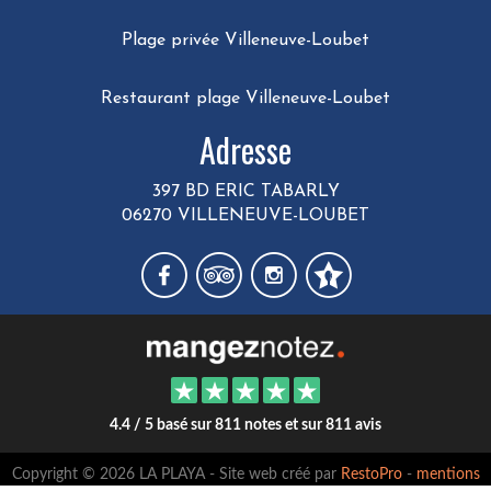
Plage privée Villeneuve-Loubet
Restaurant plage Villeneuve-Loubet
Adresse
397 BD ERIC TABARLY
06270 VILLENEUVE-LOUBET
4.4 / 5 basé sur 811 notes et sur 811 avis
Copyright © 2026 LA PLAYA - Site web créé par
RestoPro
-
mentions