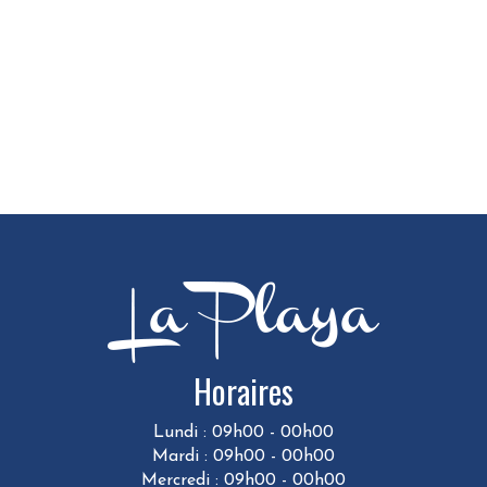
Horaires
Lundi : 09h00 - 00h00
Mardi : 09h00 - 00h00
Mercredi : 09h00 - 00h00