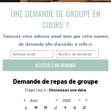
UNE DEMANDE DE GROUPE EN
COURS ?
Saisissez votre adresse email ainsi que votre numéro
de demande afin d'accéder à celle-ci.
ACCÉDER À MA DEMANDE