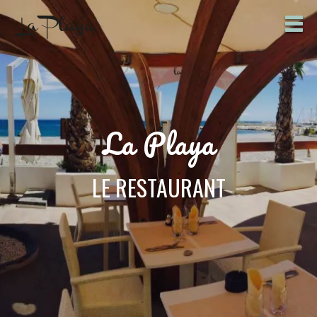
La Playa
LE RESTAURANT