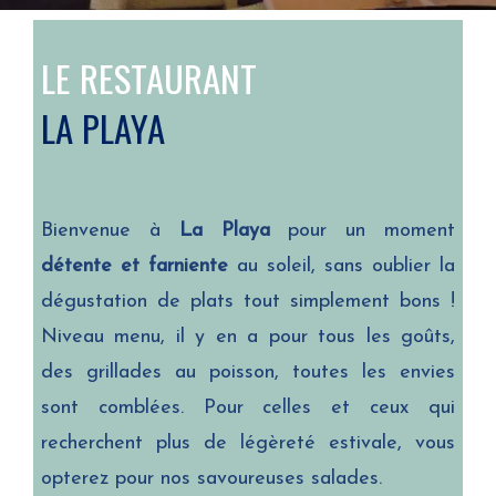
LE RESTAURANT
LA PLAYA
Bienvenue à
La Playa
pour un moment
détente et farniente
au soleil, sans oublier la
dégustation de plats tout simplement bons !
Niveau menu, il y en a pour tous les goûts,
des grillades au poisson, toutes les envies
sont comblées. Pour celles et ceux qui
recherchent plus de légèreté estivale, vous
opterez pour nos savoureuses salades.