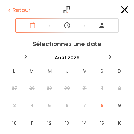
Retour
Sélectionnez une date
2026
août
2026
septe
27
28
29
30
31
1
2
3
4
5
6
7
8
9
10
11
12
13
14
15
16